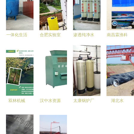
一体化生活
合肥实验室
渗透纯净水
南昌霖渔科
污水处理设
污水处理设
设备 水资
技 定制化
备 水资源
备维修与治
源专用机械
生态养殖，
专用机械设
理方案——
设备制造的
赋能酒店海
备制造的创
专业制造商
创新与突破
鲜暂养新纪
新解决方案
的技术服务
元
双林机械
汉中水资源
太康锅炉厂
湖北水
创新驱动，
节约与成本
配套软水器
利“一号工
变废为宝
降低新方案
全自动软化
程”成功穿
——打造水
高效矿石机
水设备 水
越特高压