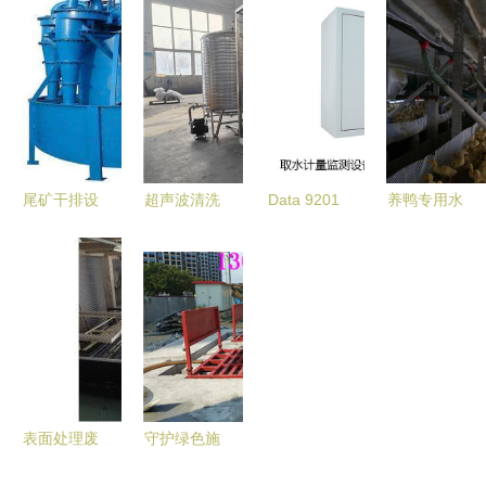
洗车设备与
直供 高效
能水表 沟
理专用气浮
水资源专用
水资源专用
渠现代化与
机设备
机械的绿色
机械助力现
水资源装备
创新
代农业
升级的可靠
路径
尾矿干排设
超声波清洗
Data 9201
养鸭专用水
备价格解析
废水回用处
用水监测与
线料线喷雾
潍坊兴盛机
理设备的实
管理RTU
消毒设备
械助力云南
际案例 水
水资源监测
水资源专用
矿业绿色发
资源专用机
设备高清大
机械的创新
展
械制造的绿
图展示及谷
制造
色创新
瀑环保在专
用机械设备
表面处理废
守护绿色施
制造中的角
水废气治理
工 孝感工